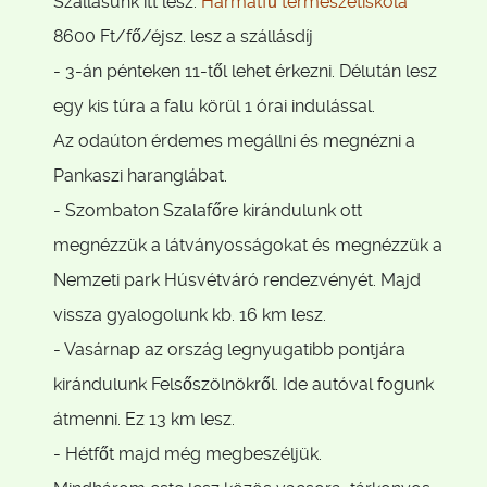
Szállásunk itt lesz:
Harmatfű természetiskola
8600 Ft/fő/éjsz. lesz a szállásdíj
- 3-án pénteken 11-től lehet érkezni. Délután lesz
egy kis túra a falu körül 1 órai indulással.
Az odaúton érdemes megállni és megnézni a
Pankaszi haranglábat.
- Szombaton Szalafőre kirándulunk ott
megnézzük a látványosságokat és megnézzük a
Nemzeti park Húsvétváró rendezvényét. Majd
vissza gyalogolunk kb. 16 km lesz.
- Vasárnap az ország legnyugatibb pontjára
kirándulunk Felsőszölnökről. Ide autóval fogunk
átmenni. Ez 13 km lesz.
- Hétfőt majd még megbeszéljük.