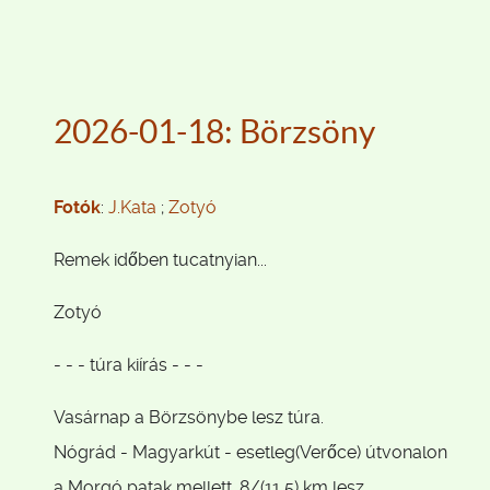
2026-01-18: Börzsöny
Fotók
:
J.Kata
;
Zotyó
Remek időben tucatnyian...
Zotyó
- - - túra kiírás - - -
Vasárnap a Börzsönybe lesz túra.
Nógrád - Magyarkút - esetleg(Verőce) útvonalon
a Morgó patak mellett. 8/(11,5) km lesz.