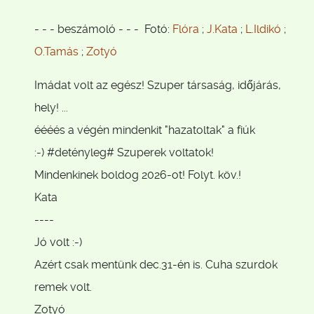
- - - beszámoló - - - Fotó:
Flóra
;
J.Kata
;
L.Ildikó
;
O.Tamás
;
Zotyó
Imádat volt az egész! Szuper társaság, időjárás,
hely! ...
éééés a végén mindenkit "hazatoltak" a fiúk
:-) #detényleg# Szuperek voltatok!
Mindenkinek boldog 2026-ot! Folyt. köv.!
Kata
----
Jó volt :-)
Azért csak mentünk dec.31-én is. Cuha szurdok
remek volt.
Zotyó