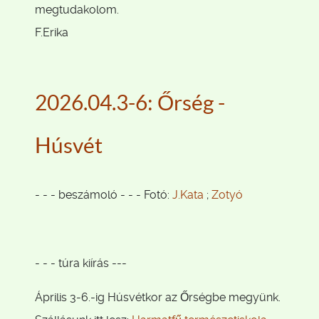
megtudakolom.
F.Erika
2026.04.3-6: Őrség -
Húsvét
- - - beszámoló - - - Fotó:
J.Kata
;
Zotyó
- - - túra kiírás ---
Április 3-6.-ig Húsvétkor az Őrségbe megyünk.