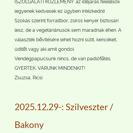
(SZOLGÁLATI KÖZLEMÉNY: az időjárás felelősök
legyenek kedvesek ez ügyben intézkedni)
Szokás szerint forraltbor, zsíros kenyér biztosan
lesz, de a vegetáriánusok sem maradnak éhen. A
választék bővítésére lehet hozni sütit, kencéket,
üdítőt vagy aki amit gondol.
Vendégpapucsunk nincs, de van padlófűtés.
GYERTEK, VÁRUNK MINDENKIT!
Zsuzsa, Ricsi
2025.12.29-: Szilveszter /
Bakony