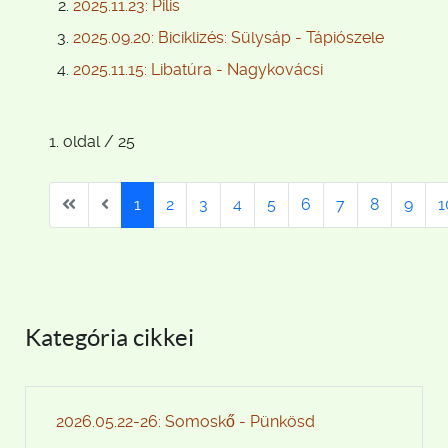
2025.11.23: Pilis
2025.09.20: Biciklizés: Sülysáp - Tápiószele
2025.11.15: Libatúra - Nagykovácsi
1. oldal / 25
1
2
3
4
5
6
7
8
9
1
Kategória cikkei
2026.05.22-26: Somoskő - Pünkösd