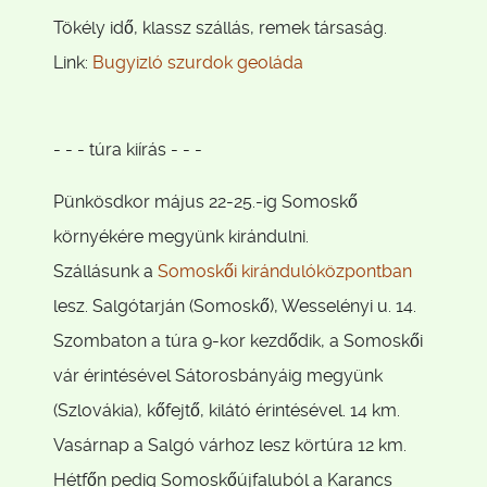
Tökély idő, klassz szállás, remek társaság.
Link:
Bugyizló szurdok geoláda
- - - túra kiírás - - -
Pünkösdkor május 22-25.-ig Somoskő
környékére megyünk kirándulni.
Szállásunk a
Somoskői kirándulóközpontban
lesz. Salgótarján (Somoskő), Wesselényi u. 14.
Szombaton a túra 9-kor kezdődik, a Somoskői
vár érintésével Sátorosbányáig megyünk
(Szlovákia), kőfejtő, kilátó érintésével. 14 km.
Vasárnap a Salgó várhoz lesz körtúra 12 km.
Hétfőn pedig Somoskőújfaluból a Karancs