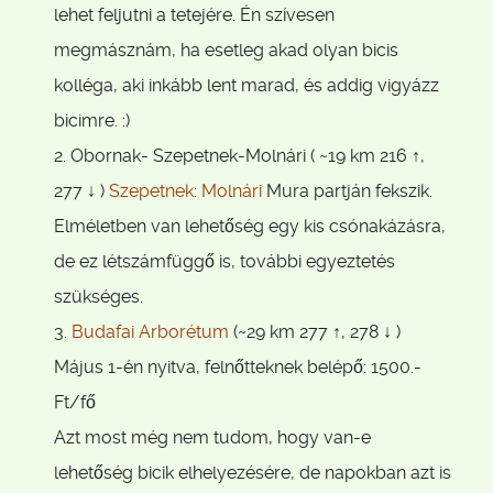
lehet feljutni a tetejére. Én szívesen
megmásznám, ha esetleg akad olyan bicis
kolléga, aki inkább lent marad, és addig vigyázz
bicimre. :)
2. Obornak- Szepetnek-Molnári ( ~19 km 216 ↑,
277 ↓ )
Szepetnek
:
Molnári
Mura partján fekszik.
Elméletben van lehetőség egy kis csónakázásra,
de ez létszámfüggő is, további egyeztetés
szükséges.
3.
Budafai Arborétum
(~29 km 277 ↑, 278 ↓ )
Május 1-én nyitva, felnőtteknek belépő: 1500.-
Ft/fő
Azt most még nem tudom, hogy van-e
lehetőség bicik elhelyezésére, de napokban azt is