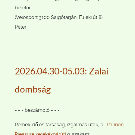
bérelni.
(Velosport 3100 Salgótarján, Füleki út 8)
Péter
2026.04.30-05.03: Zalai
dombság
- - - beszámoló - - -
Remek idő és társaság, izgalmas utak, pl.
Pannon
Pleasure kerekékpárút!
9. szakasz.