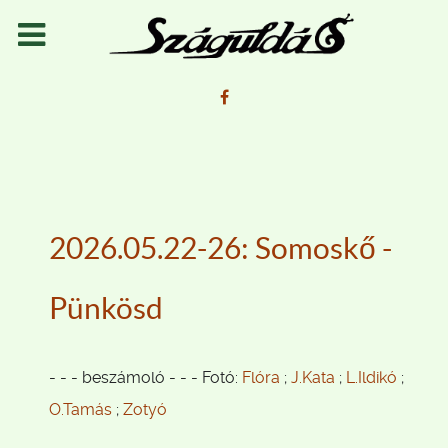
2026.05.22-26: Somoskő -
Pünkösd
- - - beszámoló - - - Fotó:
Flóra
;
J.Kata
;
L.Ildikó
;
O.Tamás
;
Zotyó