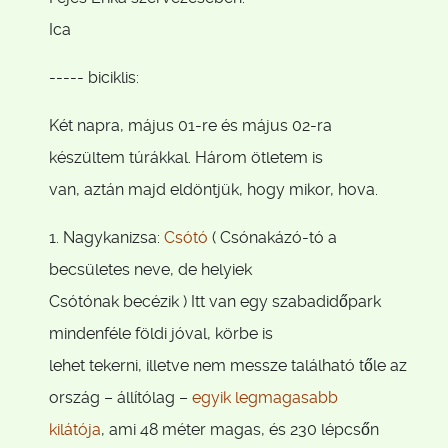
Ica
----- biciklis:
Két napra, május 01-re és május 02-ra
készültem túrákkal. Három ötletem is
van, aztán majd eldöntjük, hogy mikor, hova.
1. Nagykanizsa:
Csótó
( Csónakázó-tó a
becsületes neve, de helyiek
Csótónak becézik ) Itt van egy szabadidőpark
mindenféle földi jóval, körbe is
lehet tekerni, illetve nem messze található tőle az
ország – állítólag –
egyik legmagasabb
kilátója
, ami 48 méter magas, és 230 lépcsőn