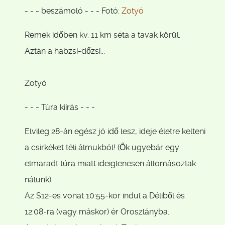
- - - beszámoló - - - Fotó:
Zotyó
Remek időben kv. 11 km séta a tavak körül.
Aztán a habzsi-dőzsi...
Zotyó
- - - Túra kiírás - - -
Elvileg 28-án egész jó idő lesz, ideje életre kelteni
a csirkéket téli álmukból! (Ők ugyebár egy
elmaradt túra miatt ideiglenesen állomásoztak
nálunk)
Az S12-es vonat 10:55-kor indul a Déliből és
12:08-ra (vagy máskor) ér Oroszlányba.