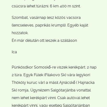
csúcsra lehet túrázni. 6 km 400 m szint.
Szombat, vasárnap lesz közös vacsora
(lencseleves, paprikás krumpli). Egyéb kaját
hozzatok.
Én már délután ott leszek a szálláson
Ica
Pünkösdkor Somoskő-re viszek kerékpárt. 2 nap
2 túra. Egyik Fülek (Filakovo Sk) vára (egykori
Thököly kuruc vár) a másil Ajnácskő ( Hajnacka
Sk) romja, Úgynézem Salgótarjánba vonattal
nem lehet kerékpárt vinni. Csak autóval lehet
kerékpárt vinni, vagy esetleg Salgótarjánban