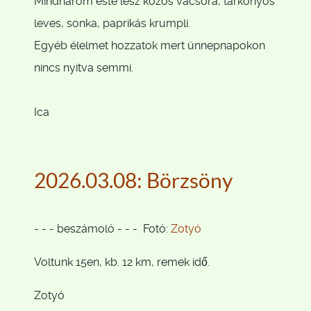
Mindhárom este lesz közös vacsora, tárkonyos
leves, sonka, paprikás krumpli.
Egyéb élelmet hozzatok mert ünnepnapokon
nincs nyitva semmi.
Ica
2026.03.08: Börzsöny
- - - beszámoló - - - Fotó:
Zotyó
Voltunk 15en, kb. 12 km, remek idő.
Zotyó