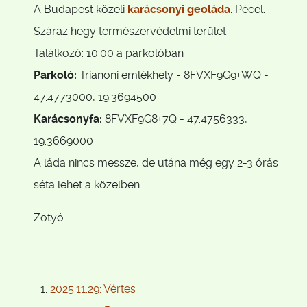
A Budapest közeli
karácsonyi geoláda
: Pécel.
Száraz hegy természervédelmi terület
Találkozó: 10:00 a parkolóban
Parkoló:
Trianoni emlékhely - 8FVXF9G9+WQ -
47.4773000, 19.3694500
Karácsonyfa:
8FVXF9G8+7Q - 47.4756333,
19.3669000
A láda nincs messze, de utána még egy 2-3 órás
séta lehet a közelben.
Zotyó
2025.11.29: Vértes