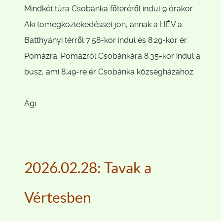
Mindkét túra Csobánka főteréről indul 9 órakor.
Aki tömegközlekedéssel jön, annak a HÉV a
Batthyányi térről 7:58-kor indul és 8:29-kor ér
Pomázra. Pomázról Csobánkára 8:35-kor indul a
busz, ami 8:49-re ér Csobánka községházához.
Ági
2026.02.28: Tavak a
Vértesben