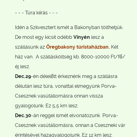
- - - Túra kiírás - - -
Idén a Szilvesztert ismét a Bakonyban tölthetjük.
De most egy kicsit odébb
Vinyén
lesz a
szállásunk az
Öregbakony túristaházban.
Két
ház van. A szállásköltség kb. 8000-10000 Ft/fő/
éj lesz.
Dec.29
-én délelőtt érkeznénk meg a szállásra
délután lesz túra, vonattal elmegyünk Porva-
Csesznek vasútállomásra onnan vissza
gyalogolunk. Ez 5,5 km lesz.
Dec.30
-án reggel ismét elvonatozunk Porva-
Csesznek vasútállomásra, onnan a Cseszneki vár
érintésével hazagyalogolunk. Ez 12 km lesz.