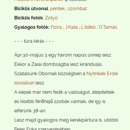
Biciklis útvonal
:
péntek
;
szombat
Biciklis fotók
:
Zotyó
Gyalogos fotók:
Flóra
;
J.Kata
;
L.Ildikó
;
O.Tamás
- - - túra kiírás - - -
Ápr.30-május 3 egy három napos ünnep lesz.
Ekkor a Zalai dombságba lesz kirándulás.
Szállásunk Obornak községben a
Nyitnikék Erdei
iskolában
lesz.
A képek már nem fedik a valóságot, átépítették
és kisebb férőhejű szobák vannak, de így is
elférünk 38-an.
Lesz majd gyalogos meg kerékpártúra is, utóbbi
Fejes Erika szervezésében.