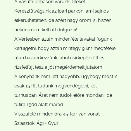
A vasútállomáson várunk Titeket.
Keresztülvágunk az ipari parkon, ami sajnos
elkerülhetetlen, de azért nagy öröm is, hiszen
nekünk nem kell ott dolgozni!
A Vértesben aztán mindenféle tavakat fogunk
kerülgetni, hogy aztán mintegy 9 km megtétele
után hazaérkezzünk, ahol csirkepörkölt és
rizsfelfújt lesz a jól megérdemelt jutalom.
A konyhánk nem lett nagyobb, úgyhogy most is
csak 15 főt tudunk megvendégelni, két
turnusban. Árat nem tudok előre mondani, de
tutira 1500 alatt marad.
Visszafelé minden óra 45-kor van vonat.
Sziasztok: Ági + Gyuri