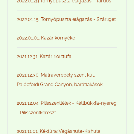
2022.01.29 Tornyópuszta elágazás - Tardos
2022.01.15. Tornyópuszta elágazás - Szárliget
2022.01.01. Kazár környéke
2021.12.31. Kazár riolittufa
2021.12.30. Mátraverebély szent kút,
Palócföldi Grand Canyon, barátlakások
2021.12.04. Pilisszentlélek - Kéttbükkfa-nyereg
- Pilisszentkereszt
2021.11.01. Kéktúra: Vágáshuta-Kishuta