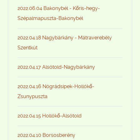
2022.06.04 Bakonybél - Kőris-hegy-
Szépalmapuszta-Bakonybél
2022.04.18 Nagybárkány - Mátraverebély
Szentkút
2022.04.17 Alsótold-Nagybárkány
2022.04.16 Nógrádsipek-Hollókő-
Zsunypuszta
2022.04.15 Hollókő-Alsótold
2022.04.10 Borsosberény