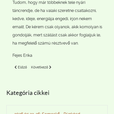
Tudom, hogy már többeknek tele nyári
táncrendje, de ha valaki szeretne csatlakozni,
kedve, ideje, energiája engedi, írjon nekem
emailt. De kérem csak olyanok, akik komolyan is
gondolják, mert szállást csak akkor foglaljuk le,
ha megfelelő számú résztvevő van.
Fejes Erika
Előző cikk: 2025.06.06-09: Pünkösd - Kőszeg
Következő cikk: 2025.04.26: Diósjenő tanösvény +
Előző
Következő
Kategória cikkei