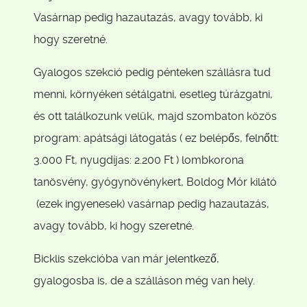
Vasárnap pedig hazautazás, avagy tovább, ki
hogy szeretné.
Gyalogos szekció pedig pénteken szállásra tud
menni, környéken sétálgatni, esetleg túrázgatni,
és ott találkozunk velük, majd szombaton közös
program: apátsági látogatás ( ez belépős, felnőtt:
3.000 Ft, nyugdíjas: 2.200 Ft ) lombkorona
tanösvény, gyógynövénykert, Boldog Mór kilátó
(ezek ingyenesek) vasárnap pedig hazautazás,
avagy tovább, ki hogy szeretné.
Bicklis szekcióba van már jelentkező,
gyalogosba is, de a szálláson még van hely.