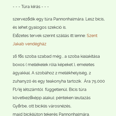
- - - Túra kiírás - - -
szerveződik egy túra Pannonhalmára. Lesz bicis,
és lehet gyalogos szekció is.
Előzetes tervek szerint szállás itt lenne:
Szent
Jakab vendégház
16 fős szoba szabad még , a szoba kialakítása
boxos ( mellékelek róla képeket ), emeletes
ágyakkal. A szobához 2 mellékhelyiség, 2
zuhanyzó és egy teakonyha tartozik. Ára 75.000
Ft/éj létszámtól függetlenül. Bicis túra
következőképp alakul: pénteken leutazás
Győrbe, ott biciklis városnézés,
majd bicikliúton tekerés Pannonhalmára.