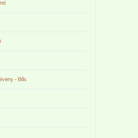
and
i
Dévény - Bős