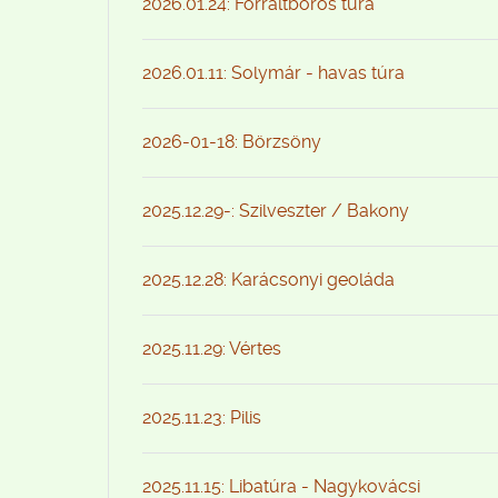
2026.01.24: Forraltboros túra
2026.01.11: Solymár - havas túra
2026-01-18: Börzsöny
2025.12.29-: Szilveszter / Bakony
2025.12.28: Karácsonyi geoláda
2025.11.29: Vértes
2025.11.23: Pilis
2025.11.15: Libatúra - Nagykovácsi