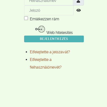
Jelszó
Jelszó megjele
Emlékezzen rám
Web hitelesítés
BEJELENTKEZÉS
Elfelejtette a jelszavát?
Elfelejtette a
felhasználónevét?