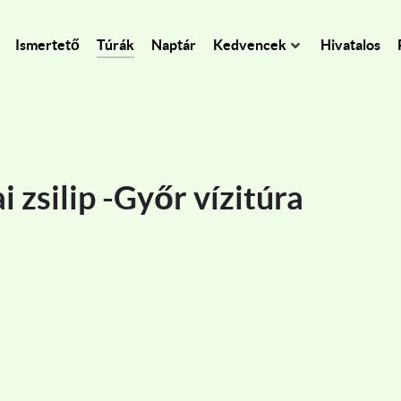
Ismertető
Túrák
Naptár
Kedvencek
Hivatalos
 zsilip -Győr vízitúra
 - Isaszeg kerékpártúra