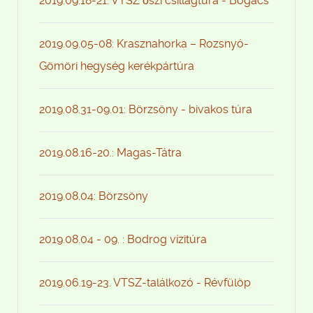
2019.09.18-21. VTSZ őszi csillagtúra - Bogács
2019.09.05-08: Krasznahorka – Rozsnyó-
Gömöri hegység kerékpártúra
2019.08.31-09.01: Börzsöny - bivakos túra
2019.08.16-20.: Magas-Tátra
2019.08.04: Börzsöny
2019.08.04 - 09. : Bodrog vízitúra
2019.06.19-23. VTSZ-találkozó - Révfülöp