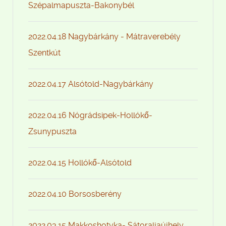
Szépalmapuszta-Bakonybél
2022.04.18 Nagybárkány - Mátraverebély
Szentkút
2022.04.17 Alsótold-Nagybárkány
2022.04.16 Nógrádsipek-Hollókő-
Zsunypuszta
2022.04.15 Hollókő-Alsótold
2022.04.10 Borsosberény
2022.03.15 Makkoshotyka- Sátoraljaújhely