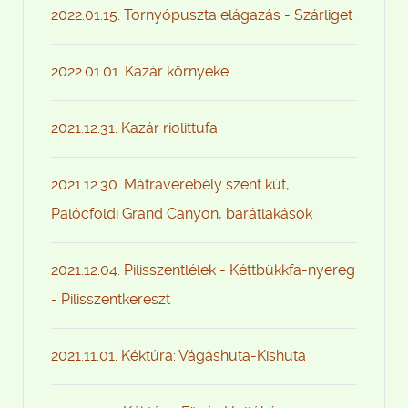
2022.01.15. Tornyópuszta elágazás - Szárliget
2022.01.01. Kazár környéke
2021.12.31. Kazár riolittufa
2021.12.30. Mátraverebély szent kút,
Palócföldi Grand Canyon, barátlakások
2021.12.04. Pilisszentlélek - Kéttbükkfa-nyereg
- Pilisszentkereszt
2021.11.01. Kéktúra: Vágáshuta-Kishuta