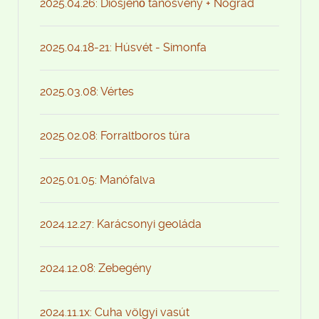
2025.04.26: Diósjenő tanösvény + Nógrád
2025.04.18-21: Húsvét - Simonfa
2025.03.08: Vértes
2025.02.08: Forraltboros túra
2025.01.05: Manófalva
2024.12.27: Karácsonyi geoláda
2024.12.08: Zebegény
2024.11.1x: Cuha völgyi vasút