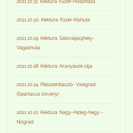
2021.10.31. Kéktúra: Füzér-Hollóháza
2021.10.30. Kéktúra: Füzér-Kishuta
2021.10.29. Kéktúra: Sátoraljaújhely-
Vágáshuta
2021.10.28. Kéktúra: Aranyásók útja
2021.10.24. Pilisszentlászló- Visegrád
(Spartacus ösvény)
2021.10.10. Kéktúra: Nagy-Hideg-hegy -
Nógrád