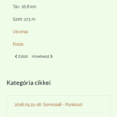
Táv: 16,8 km
Szint: 273 m
Útvonal
Fotók
Előző cikk: 2022.06.06 Bakonynána-Jásd-Bakonynána (Gaja-
Következő cikk: 2022.06.04 Bakonybél - Kőris-h
Előző
Következő
Kategória cikkei
2026.05.22-26: Somoskő - Pünkösd