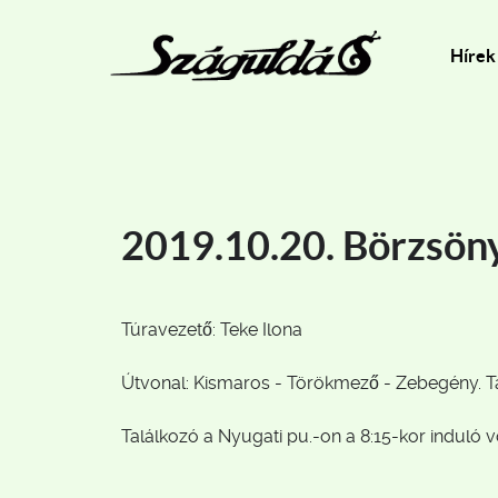
Hírek
2019.10.20. Börzsön
Túravezető: Teke Ilona
Útvonal: Kismaros - Törökmező - Zebegény. Tá
Találkozó a Nyugati pu.-on a 8:15-kor induló