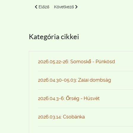
Előző cikk: 2019.08.31-09.01: Börzsöny - bivakos tú
Következő cikk: 2019.10.20. Vértes - keré
Előző
Következő
Kategória cikkei
2026.05.22-26: Somoskő - Pünkösd
2026.04.30-05.03: Zalai dombság
2026.04.3-6: Őrség - Húsvét
2026.03.14: Csobánka