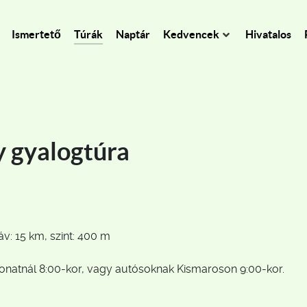
Ismertető
Túrák
Naptár
Kedvencek
Hivatalos
y gyalogtúra
v: 15 km, szint: 400 m
 vonatnál 8:00-kor, vagy autósoknak Kismaroson 9:00-kor.