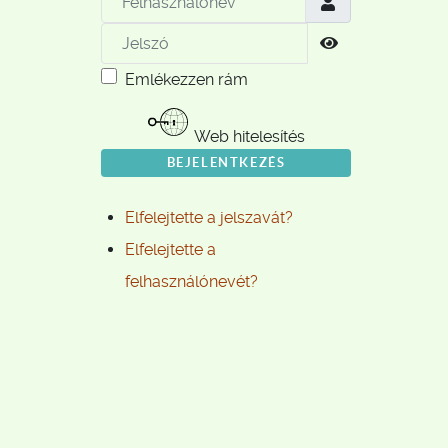
Jelszó
Jelszó megjele
Emlékezzen rám
Web hitelesítés
BEJELENTKEZÉS
Elfelejtette a jelszavát?
Elfelejtette a
felhasználónevét?