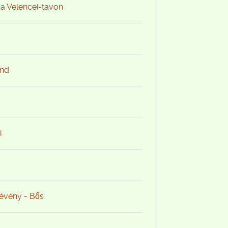
 a Velencei-tavon
and
i
Dévény - Bős