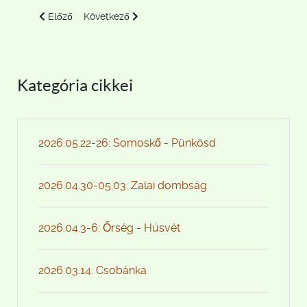
Előző cikk: 2026.03.08: Börzsöny
Következő cikk: 2026.02.28: Tavak a Vértesben
Előző
Következő
Kategória cikkei
2026.05.22-26: Somoskő - Pünkösd
2026.04.30-05.03: Zalai dombság
2026.04.3-6: Őrség - Húsvét
2026.03.14: Csobánka