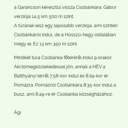
a Garancson keresztül vissza Csobánkára. Gábor
verziója 14,5 km 500 m szint.
A túrának lesz egy laposabb verziója, ami szintén
Csobánkáról indul, de a Hosszú-hegy oldalában
megy el. Ez 13 km 350 m szint.
Mindkét túra Csobánka főteréről indul 9 órakor.
Aki tömegközlekedéssel jön, annak a HÉV a
Batthyányi térről 7:58-kor indul és 8:29-kor ér
Pomázra. Pomázról Csobánkára 8:35-kor indul a
busz, ami 8:49-re ér Csobánka községházához.
Ági