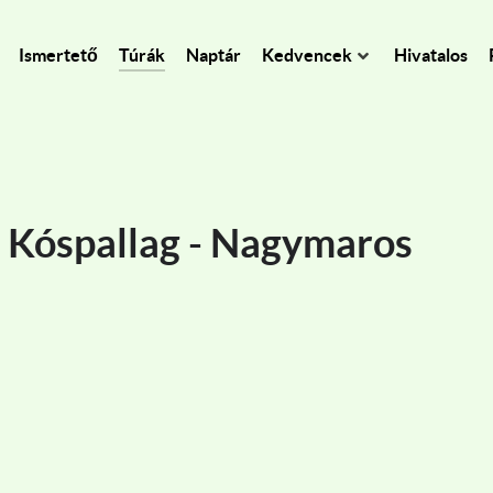
Ismertető
Túrák
Naptár
Kedvencek
Hivatalos
: Kóspallag - Nagymaros