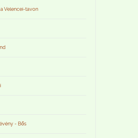
 a Velencei-tavon
and
i
Dévény - Bős