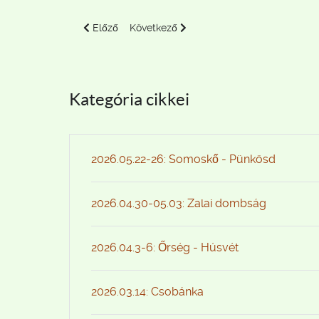
Előző cikk: 2020.11.07. Börzsöny
Következő cikk: 2021.09.26. Csókakő-Feh
Előző
Következő
Kategória cikkei
2026.05.22-26: Somoskő - Pünkösd
2026.04.30-05.03: Zalai dombság
2026.04.3-6: Őrség - Húsvét
2026.03.14: Csobánka