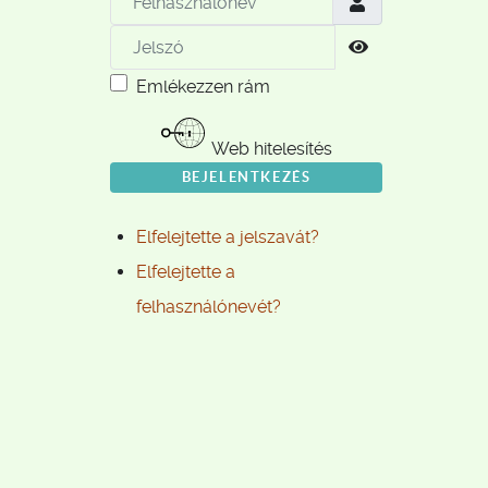
Jelszó
Jelszó megjele
Emlékezzen rám
Web hitelesítés
BEJELENTKEZÉS
Elfelejtette a jelszavát?
Elfelejtette a
felhasználónevét?