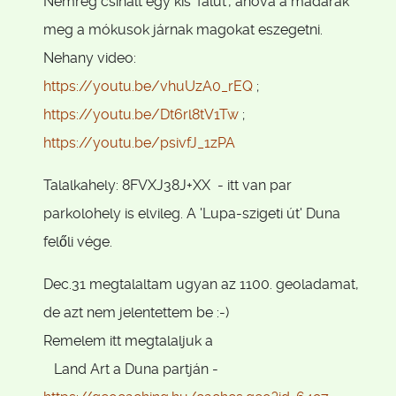
Nemrég csinált egy kis 'falut', ahova a madarak
meg a mókusok járnak magokat eszegetni.
Nehany video:
https://youtu.be/vhuUzA0_rEQ
;
https://youtu.be/Dt6rl8tV1Tw
;
https://youtu.be/psivfJ_1zPA
Talalkahely: 8FVXJ38J+XX - itt van par
parkolohely is elvileg. A 'Lupa-szigeti út' Duna
felőli vége.
Dec.31 megtalaltam ugyan az 1100. geoladamat,
de azt nem jelentettem be :-)
Remelem itt megtalaljuk a
Land Art a Duna partján -