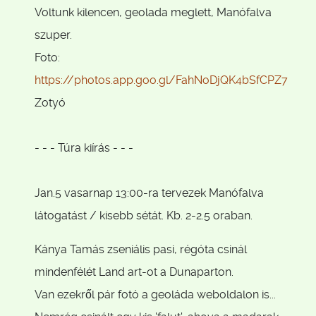
Voltunk kilencen, geolada meglett, Manófalva
szuper.
Foto:
https://photos.app.goo.gl/FahNoDjQK4bSfCPZ7
Zotyó
- - - Túra kiírás - - -
Jan.5 vasarnap 13:00-ra tervezek Manófalva
látogatást / kisebb sétát. Kb. 2-2.5 oraban.
Kánya Tamás zseniális pasi, régóta csinál
mindenfélét Land art-ot a Dunaparton.
Van ezekről pár fotó a geoláda weboldalon is...