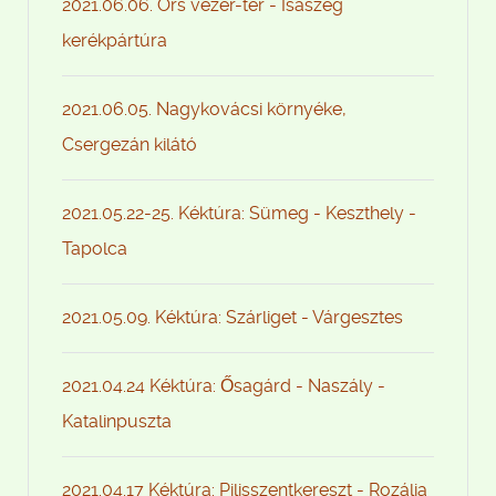
2021.06.06. Örs vezér-tér - Isaszeg
kerékpártúra
2021.06.05. Nagykovácsi környéke,
Csergezán kilátó
2021.05.22-25. Kéktúra: Sümeg - Keszthely -
Tapolca
2021.05.09. Kéktúra: Szárliget - Várgesztes
2021.04.24 Kéktúra: Ősagárd - Naszály -
Katalinpuszta
2021.04.17 Kéktúra: Pilisszentkereszt - Rozália