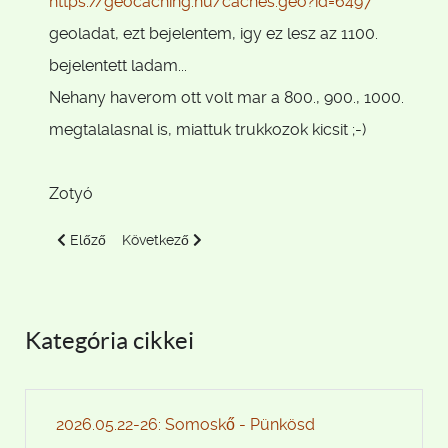
https://geocaching.hu/caches.geo?id=6497
geoladat, ezt bejelentem, igy ez lesz az 1100.
bejelentett ladam...
Nehany haverom ott volt mar a 800., 900., 1000.
megtalalasnal is, miattuk trukkozok kicsit ;-)
Zotyó
Előző cikk: 2025.08.03-06: Bicikli / Holt-Kőrös
Következő cikk: 2025.02.08: Forraltboros túra
Előző
Következő
Kategória cikkei
2026.05.22-26: Somoskő - Pünkösd