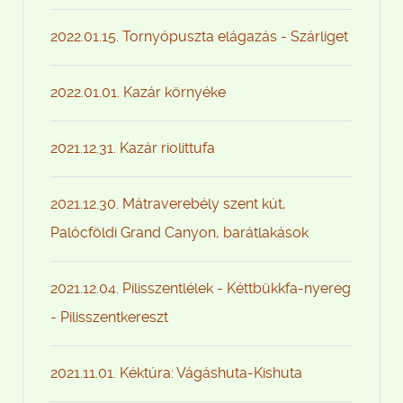
2022.01.15. Tornyópuszta elágazás - Szárliget
2022.01.01. Kazár környéke
2021.12.31. Kazár riolittufa
2021.12.30. Mátraverebély szent kút,
Palócföldi Grand Canyon, barátlakások
2021.12.04. Pilisszentlélek - Kéttbükkfa-nyereg
- Pilisszentkereszt
2021.11.01. Kéktúra: Vágáshuta-Kishuta