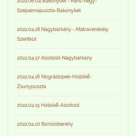
2022.06.04 Bakonybél - Kőris-hegy-
Szépalmapuszta-Bakonybél
2022.04.18 Nagybárkány - Mátraverebély
Szentkút
2022.04.17 Alsótold-Nagybárkány
2022.04.16 Nógrádsipek-Hollókő-
Zsunypuszta
2022.04.15 Hollókő-Alsótold
2022.04.10 Borsosberény