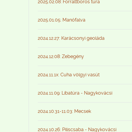
2025.02.08: Forraltboros túra
2025.01.05: Manófalva
2024.12.27: Karácsonyi geoláda
2024.12.08: Zebegény
2024.11.1x: Cuha völgyi vasút
2024.11.09: Libatúra - Nagykovácsi
2024.10.31-11.03: Mecsek
2024.10.26: Piliscsaba - Nagykovácsi