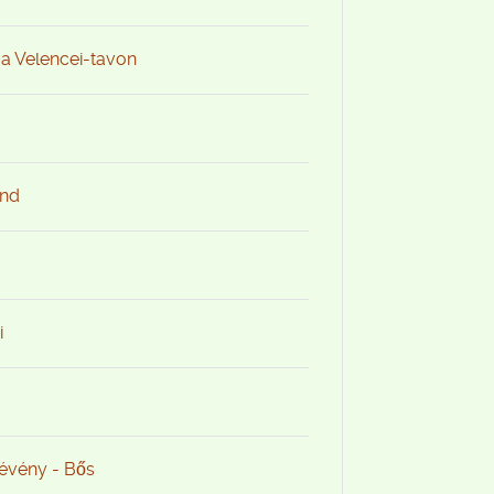
 a Velencei-tavon
and
i
Dévény - Bős