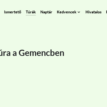
Ismertető
Túrák
Naptár
Kedvencek
Hivatalos
túra a Gemencben