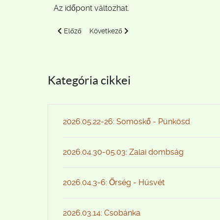
Az időpont változhat.
Előző cikk: 2016.03.12-15. Bükkszentkereszt környé
Következő cikk: 2016.01.16. Nagykovácsi 
Előző
Következő
Kategória cikkei
2026.05.22-26: Somoskő - Pünkösd
2026.04.30-05.03: Zalai dombság
2026.04.3-6: Őrség - Húsvét
2026.03.14: Csobánka