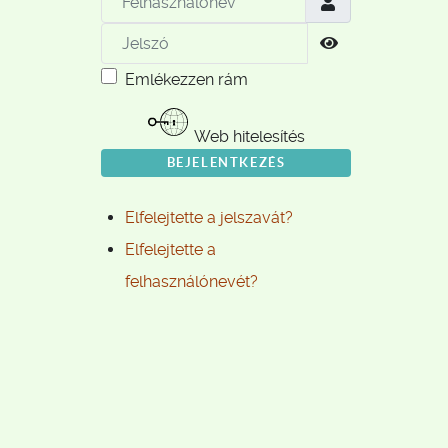
Jelszó
Jelszó megjele
Emlékezzen rám
Web hitelesítés
BEJELENTKEZÉS
Elfelejtette a jelszavát?
Elfelejtette a
felhasználónevét?