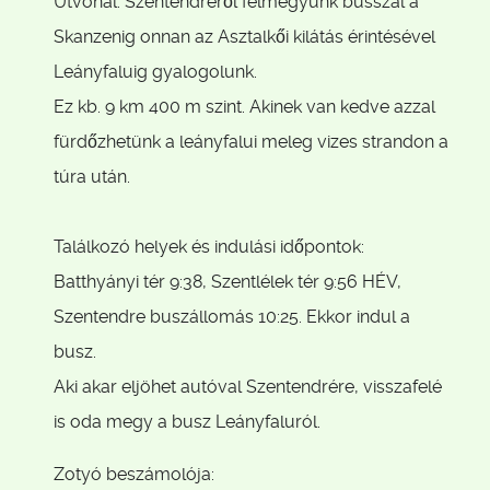
Útvonal: Szentendréről felmegyünk busszal a
Skanzenig onnan az Asztalkői kilátás érintésével
Leányfaluig gyalogolunk.
Ez kb. 9 km 400 m szint. Akinek van kedve azzal
fürdőzhetünk a leányfalui meleg vizes strandon a
túra után.
Találkozó helyek és indulási időpontok:
Batthyányi tér 9:38, Szentlélek tér 9:56 HÉV,
Szentendre buszállomás 10:25. Ekkor indul a
busz.
Aki akar eljöhet autóval Szentendrére, visszafelé
is oda megy a busz Leányfaluról.
Zotyó beszámolója: