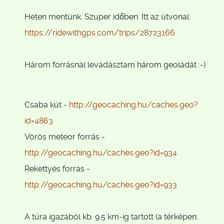
Heten mentünk. Szuper időben. Itt az útvonal:
https://ridewithgps.com/trips/
28723166
Három forrásnál levadásztam három geoládát :-)
Csaba kút -
http://geocaching.hu/caches.ge
o?
id=4863
Vörös meteor forrás -
http://geocaching.hu/caches.ge
o?id=934
Rekettyés forrás -
http://geocaching.hu/caches.ge
o?id=933
A túra igazából kb. 9.5 km-ig tartott (a térképen: