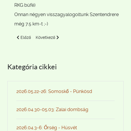
RKG büfé)
Onnan négyen visszagyalogoltunk Szentendrere
még 7.5 km-t ;-)
Előző cikk: 2018.11.04. Gomba
Következő cikk: 2018.08.05 - 12. Magas-Tátra
Előző
Következő
Kategória cikkei
2026.05.22-26: Somoskő - Pünkösd
2026.04.30-05.03: Zalai dombság
2026.04.3-6: Őrség - Húsvét