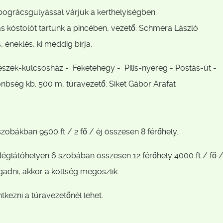
 bográcsgulyással várjuk a kerthelyiségben.
s kóstolót tartunk a pincében, vezető: Schmera László
éneklés, ki meddig bírja.
észek-kulcsosház - Feketehegy - Pilis-nyereg - Postás-út -
önbség kb. 500 m, túravezető: Siket Gábor Arafat
zobákban 9500 ft / 2 fő / éj összesen 8 férőhely.
églátóhelyen 6 szobában összesen 12 férőhely 4000 ft / fő /é
gadni, akkor a költség megoszlik.
ntkezni a túravezetőnél lehet.