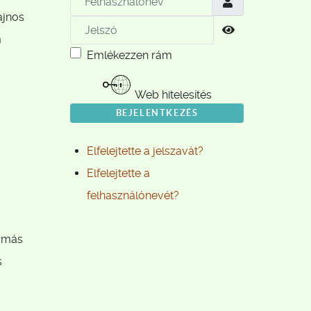
ajnos
Jelszó
Jelszó megjele
m
Emlékezzen rám
Web hitelesítés
BEJELENTKEZÉS
Elfelejtette a jelszavát?
Elfelejtette a
felhasználónevét?
l más
s