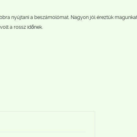
bra nyújtani a beszámolómat. Nagyon jól éreztük magunkat
volt a rossz időnek.
a