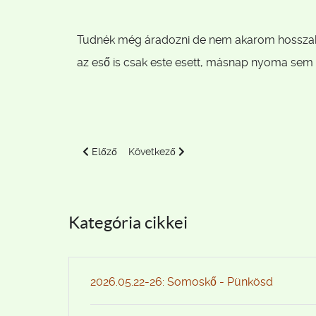
Tudnék még áradozni de nem akarom hosszab
az eső is csak este esett, másnap nyoma sem 
Előző cikk: 2017.06.09-10. Pilis - bivakos túra
Következő cikk: 2017.05.28 Duna kenutúr
Előző
Következő
Kategória cikkei
2026.05.22-26: Somoskő - Pünkösd