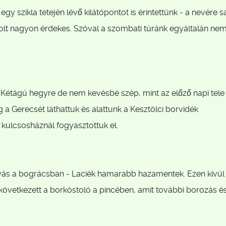
gy szikla tetején lévő kilátópontot is érintettünk - a nevére s
volt nagyon érdekes. Szóval a szombati túránk egyáltalán ne
 Kétágú hegyre de nem kevésbé szép, mint az előző napi tele
 a Gerecsét láthattuk és alattunk a Kesztölci borvidék
 kulcsosháznál fogyasztottuk el.
lyás a bográcsban - Laciék hamarabb hazamentek. Ezen kívü
következett a borkóstoló a pincében, amit további borozás é