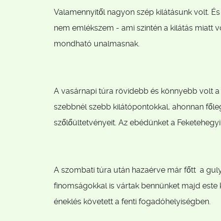
Valamennyitől nagyon szép kilátásunk volt. És e
nem emlékszem - ami szintén a kilátás miatt 
mondható unalmasnak.
A vasárnapi túra rövidebb és könnyebb volt a
szebbnél szebb kilátópontokkal, ahonnan főleg
szőlőültetvényeit. Az ebédünket a Feketehegyi
A szombati túra után hazaérve már főtt a gu
finomságokkal is vártak bennünket majd este 
éneklés követett a fenti fogadóhelyiségben.