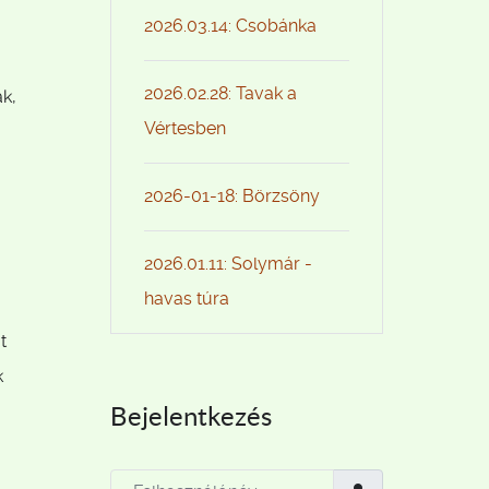
2026.03.14: Csobánka
2026.02.28: Tavak a
k,
Vértesben
2026-01-18: Börzsöny
2026.01.11: Solymár -
havas túra
t
k
Bejelentkezés
Felhasználónév