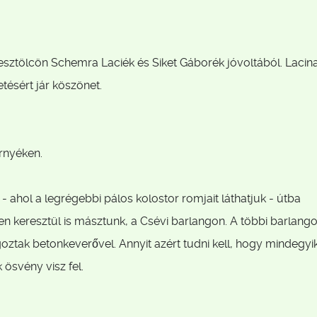
sztölcön Schemra Laciék és Siket Gáborék jóvoltából. Lacina
tésért jár köszönet.
rnyéken.
ahol a legrégebbi pálos kolostor romjait láthatjuk - útba
ken keresztül is másztunk, a Csévi barlangon. A többi barlango
ztak betonkeverővel. Annyit azért tudni kell, hogy mindegyi
svény visz fel.