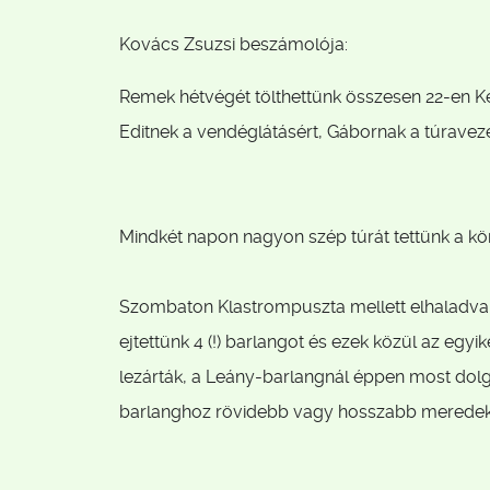
Kovács Zsuzsi beszámolója:
Remek hétvégét tölthettünk összesen 22-en Ke
Editnek a vendéglátásért, Gábornak a túraveze
Mindkét napon nagyon szép túrát tettünk a kö
Szombaton Klastrompuszta mellett elhaladva - 
ejtettünk 4 (!) barlangot és ezek közül az egyi
lezárták, a Leány-barlangnál éppen most dolgo
barlanghoz rövidebb vagy hosszabb meredek ö