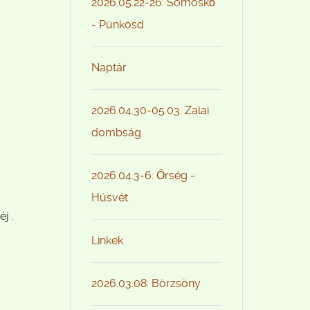
2026.05.22-26: Somoskő
- Pünkösd
Naptár
2026.04.30-05.03: Zalai
dombság
2026.04.3-6: Őrség -
Húsvét
j .
Linkek
2026.03.08: Börzsöny