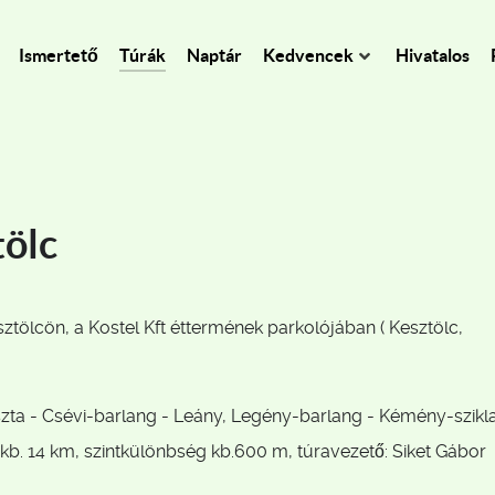
Ismertető
Túrák
Naptár
Kedvencek
Hivatalos
tölc
tölcön, a Kostel Kft éttermének parkolójában ( Kesztölc,
ta - Csévi-barlang - Leány, Legény-barlang - Kémény-szikla
kb. 14 km, szintkülönbség kb.600 m, túravezető: Siket Gábor