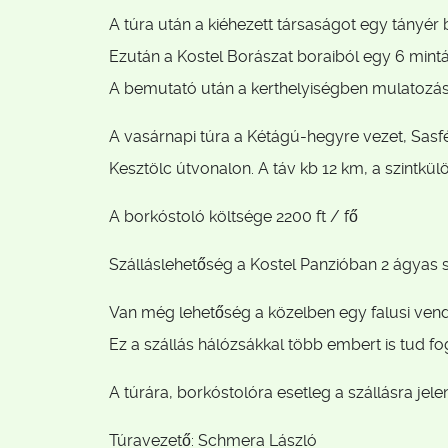
A túra után a kiéhezett társaságot egy tányér
Ezután a Kostel Borászat boraiból egy 6 mintá
A bemutató után a kerthelyiségben mulatozás, 
A vasárnapi túra a Kétágú-hegyre vezet, Sasf
Kesztölc útvonalon. A táv kb 12 km, a szintkül
A borkóstoló költsége 2200 ft / fő
Szálláslehetőség a Kostel Panzióban 2 ágyas s
Van még lehetőség a közelben egy falusi vend
Ez a szállás hálózsákkal több embert is tud fo
A túrára, borkóstolóra esetleg a szállásra jele
Túravezető: Schmera László