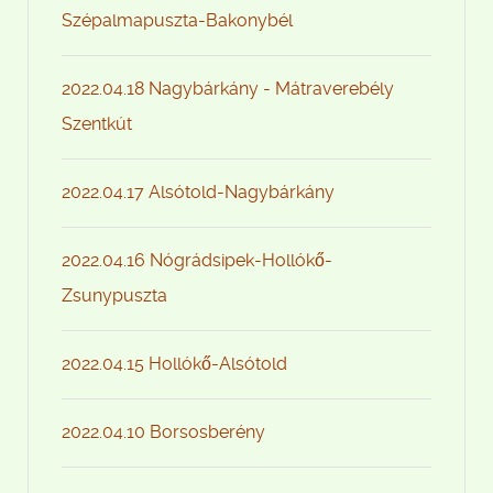
Szépalmapuszta-Bakonybél
2022.04.18 Nagybárkány - Mátraverebély
Szentkút
2022.04.17 Alsótold-Nagybárkány
2022.04.16 Nógrádsipek-Hollókő-
Zsunypuszta
2022.04.15 Hollókő-Alsótold
2022.04.10 Borsosberény