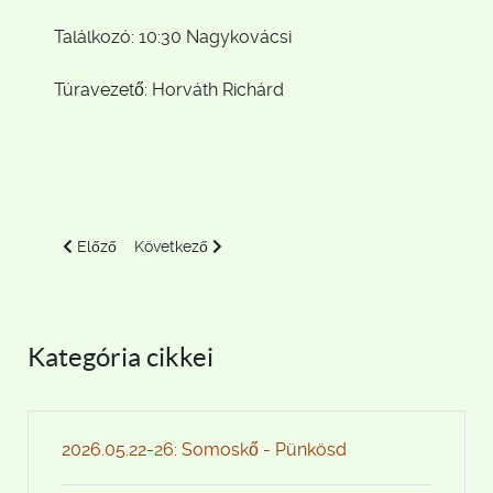
Találkozó: 10:30 Nagykovácsi
Túravezető: Horváth Richárd
Előző cikk: 2016.12.28. Börzsöny
Következő cikk: 2016.12.10. Sörkör teljesítménytúra
Előző
Következő
Kategória cikkei
2026.05.22-26: Somoskő - Pünkösd