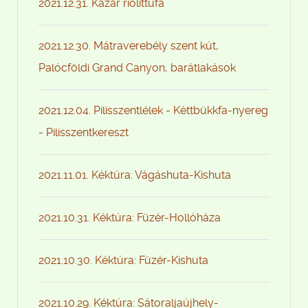
2021.12.31. Kazár riolittufa
2021.12.30. Mátraverebély szent kút,
Palócföldi Grand Canyon, barátlakások
2021.12.04. Pilisszentlélek - Kéttbükkfa-nyereg
- Pilisszentkereszt
2021.11.01. Kéktúra: Vágáshuta-Kishuta
2021.10.31. Kéktúra: Füzér-Hollóháza
2021.10.30. Kéktúra: Füzér-Kishuta
2021.10.29. Kéktúra: Sátoraljaújhely-