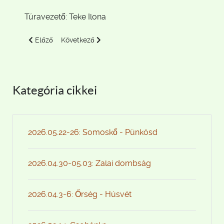
Túravezető: Teke Ilona
Előző cikk: 2018.07.07. Börzsöny
Következő cikk: 2018.05.27. Börzsöny
Előző
Következő
Kategória cikkei
2026.05.22-26: Somoskő - Pünkösd
2026.04.30-05.03: Zalai dombság
2026.04.3-6: Őrség - Húsvét