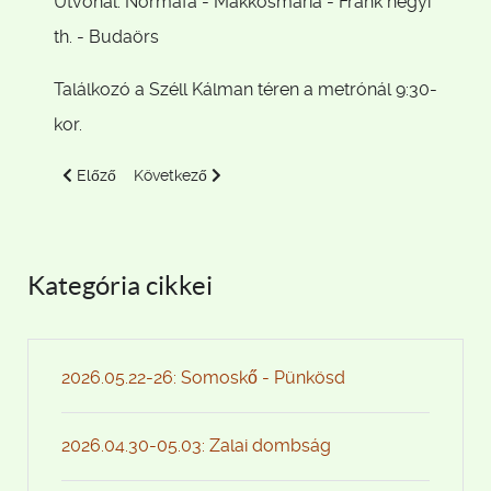
Útvonal: Normafa - Makkosmária - Frank hegyi
th. - Budaörs
Találkozó a Széll Kálman téren a metrónál 9:30-
kor.
Előző cikk: 2020. szeptember Dunamenti kerékpártúra
Következő cikk: 2019.11.24. Börzsöny
Előző
Következő
Kategória cikkei
2026.05.22-26: Somoskő - Pünkösd
2026.04.30-05.03: Zalai dombság