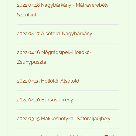
2022.04.18 Nagybárkány - Mátraverebély
Szentkút
2022.04.17 Alsótold-Nagybárkány
2022.04.16 Nógrádsipek-Hollókő-
Zsunypuszta
2022.04.15 Hollókő-Alsótold
2022.04.10 Borsosberény
2022.03.15 Makkoshotyka- Sátoraljaújhely