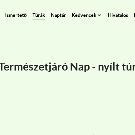
Ismertető
Túrák
Naptár
Kedvencek
Hivatalos
Természetjáró Nap - nyílt tú
 túra - nyílt túra