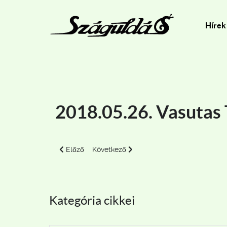
Hírek
2018.05.26. Vasutas 
Előző cikk: 2018.06.20-24.VTSZ-találkozó - Pécs
Következő cikk: 2018.04.08. VTSZ vicinális
Előző
Következő
Kategória cikkei