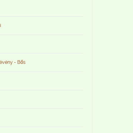
i
Dévény - Bős