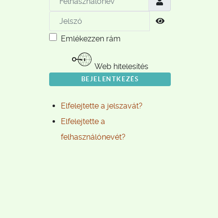
Jelszó
Jelszó megjele
Emlékezzen rám
Web hitelesítés
BEJELENTKEZÉS
Elfelejtette a jelszavát?
Elfelejtette a
felhasználónevét?