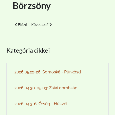
Börzsöny
Előző cikk: 2018.12.29-2019.01.01 Borsosberény
Következő cikk: 2019.10.05. Lokomotív 424 teljesí
Előző
Következő
Kategória cikkei
2026.05.22-26: Somoskő - Pünkösd
2026.04.30-05.03: Zalai dombság
2026.04.3-6: Őrség - Húsvét