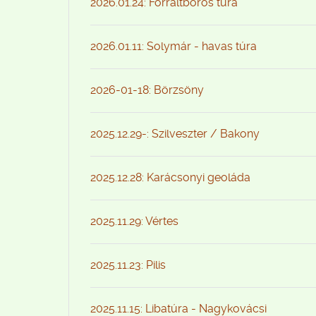
2026.01.24: Forraltboros túra
2026.01.11: Solymár - havas túra
2026-01-18: Börzsöny
2025.12.29-: Szilveszter / Bakony
2025.12.28: Karácsonyi geoláda
2025.11.29: Vértes
2025.11.23: Pilis
2025.11.15: Libatúra - Nagykovácsi