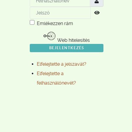
Jelszó
Jelszó megjele
Emlékezzen rám
Web hitelesítés
BEJELENTKEZÉS
Elfelejtette a jelszavát?
Elfelejtette a
felhasználónevét?