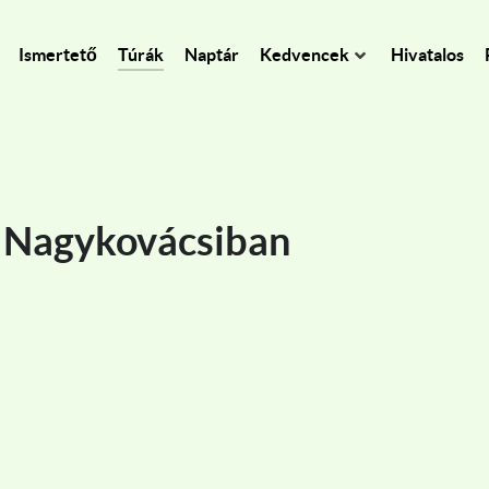
Ismertető
Túrák
Naptár
Kedvencek
Hivatalos
a Nagykovácsiban