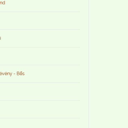
and
i
Dévény - Bős