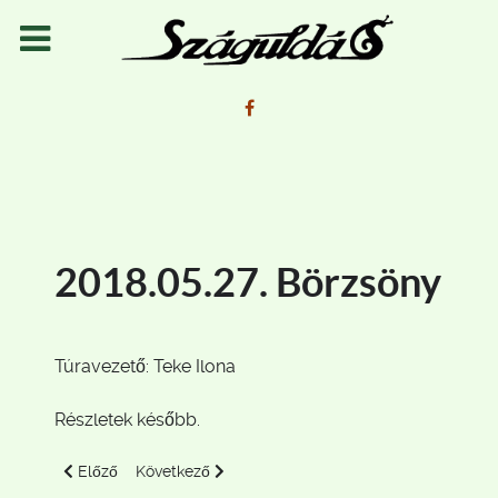
2018.05.27. Börzsöny
Túravezető: Teke Ilona
Részletek később.
Előző cikk: 2018.05.19-21. Mátra - gyalogos túra
Következő cikk: 2018.04.07. Könnyű túra Fóton és
Előző
Következő