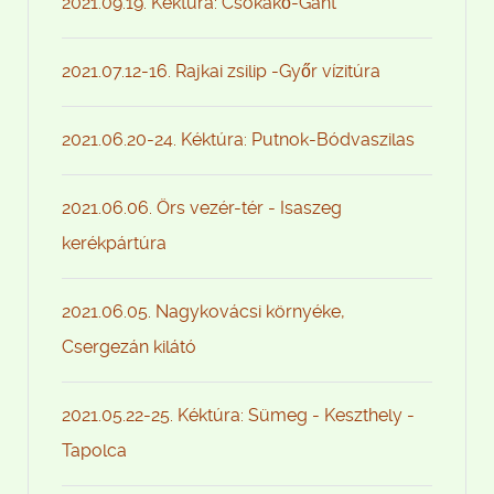
2021.09.19. Kéktúra: Csókakő-Gánt
2021.07.12-16. Rajkai zsilip -Győr vízitúra
2021.06.20-24. Kéktúra: Putnok-Bódvaszilas
2021.06.06. Örs vezér-tér - Isaszeg
kerékpártúra
2021.06.05. Nagykovácsi környéke,
Csergezán kilátó
2021.05.22-25. Kéktúra: Sümeg - Keszthely -
Tapolca