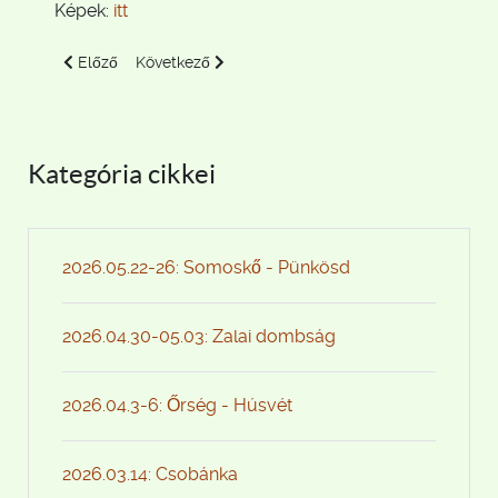
Képek:
itt
Előző cikk: 2015.03.28-29. Mór
Következő cikk: 2015.05.16. Együtt a kéken - Viseg
Előző
Következő
Kategória cikkei
2026.05.22-26: Somoskő - Pünkösd
2026.04.30-05.03: Zalai dombság
2026.04.3-6: Őrség - Húsvét
2026.03.14: Csobánka