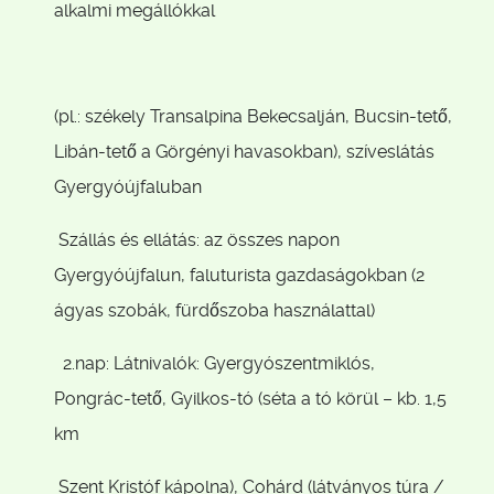
alkalmi megállókkal
(pl.: székely Transalpina Bekecsalján, Bucsin-tető,
Libán-tető a Görgényi havasokban), szíveslátás
Gyergyóújfaluban
Szállás és ellátás: az összes napon
Gyergyóújfalun, faluturista gazdaságokban (2
ágyas szobák, fürdőszoba használattal)
2.nap: Látnivalók: Gyergyószentmiklós,
Pongrác-tető, Gyilkos-tó (séta a tó körül – kb. 1,5
km
Szent Kristóf kápolna), Cohárd (látványos túra /