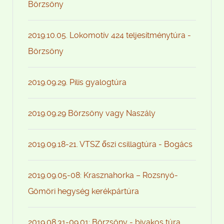
Börzsöny
2019.10.05. Lokomotív 424 teljesítménytúra -
Börzsöny
2019.09.29. Pilis gyalogtúra
2019.09.29 Börzsöny vagy Naszály
2019.09.18-21. VTSZ őszi csillagtúra - Bogács
2019.09.05-08: Krasznahorka – Rozsnyó-
Gömöri hegység kerékpártúra
2019.08.31-09.01: Börzsöny - bivakos túra