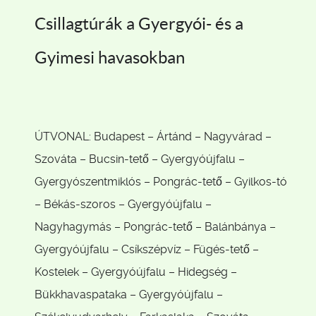
Csillagtúrák a Gyergyói- és a
Gyimesi havasokban
ÚTVONAL: Budapest – Ártánd – Nagyvárad –
Szováta – Bucsin-tető – Gyergyóújfalu –
Gyergyószentmiklós – Pongrác-tető – Gyilkos-tó
– Békás-szoros – Gyergyóújfalu –
Nagyhagymás – Pongrác-tető – Balánbánya –
Gyergyóújfalu – Csíkszépvíz – Fügés-tető –
Kostelek – Gyergyóújfalu – Hidegség –
Bükkhavaspataka – Gyergyóújfalu –