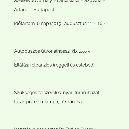
Székelyudvarhely – Farkaslaka – Szováta –
Ártánd – Budapest
Időtartam: 6 nap (2015. augusztus 11. – 16.)
Autóbuszos útvonalhossz: kb.
2000 km
Ellátás: félpanziós (reggeli és estebéd)
Szükséges felszerelés: nyári túraruházat,
túracipő, elemlámpa, fürdőruha