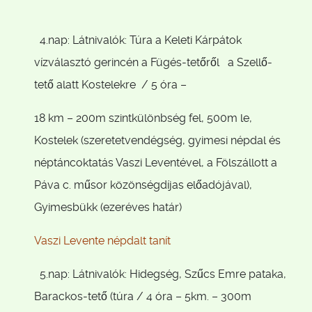
4.nap: Látnivalók: Túra a Keleti Kárpátok
vízválasztó gerincén a Fügés-tetőről a Szellő-
tető alatt Kostelekre / 5 óra –
18 km – 200m szintkülönbség fel, 500m le,
Kostelek (szeretetvendégség, gyimesi népdal és
néptáncoktatás Vaszi Leventével, a Fölszállott a
Páva c. műsor közönségdíjas előadójával),
Gyimesbükk (ezeréves határ)
Vaszi Levente népdalt tanít
5.nap: Látnivalók: Hidegség, Szűcs Emre pataka,
Barackos-tető (túra / 4 óra – 5km. – 300m