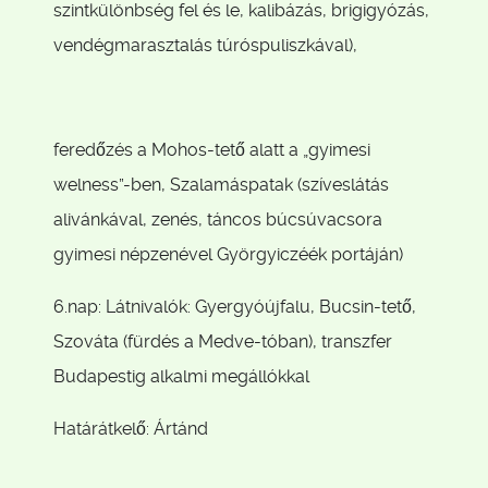
szintkülönbség fel és le, kalibázás, brigigyózás,
vendégmarasztalás túróspuliszkával),
feredőzés a Mohos-tető alatt a „gyimesi
welness”-ben, Szalamáspatak (szíveslátás
alivánkával, zenés, táncos búcsúvacsora
gyimesi népzenével Györgyiczéék portáján)
6.nap: Látnivalók: Gyergyóújfalu, Bucsin-tető,
Szováta (fürdés a Medve-tóban), transzfer
Budapestig alkalmi megállókkal
Határátkelő: Ártánd