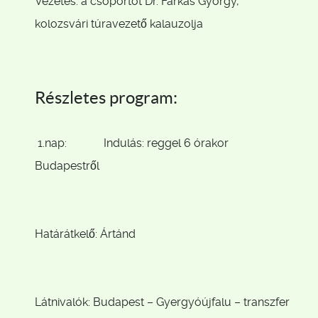
Vezetés: a csoportot Dr. Farkas György,
kolozsvári túravezető kalauzolja
Részletes program:
1.nap: Indulás: reggel 6 órakor
Budapestről
Határátkelő: Ártánd
Látnivalók: Budapest – Gyergyóújfalu – transzfer