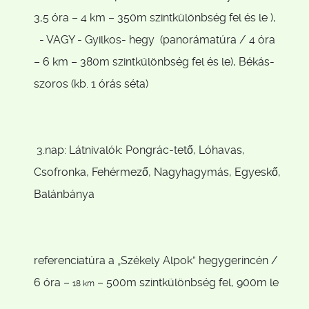
3,5 óra – 4 km – 350m szintkülönbség fel és le ),
- VAGY - Gyilkos- hegy (panorámatúra / 4 óra
– 6 km – 380m szintkülönbség fel és le), Békás-
szoros (kb. 1 órás séta)
3.nap: Látnivalók: Pongrác-tető, Lóhavas,
Csofronka, Fehérmező, Nagyhagymás, Egyeskő,
Balánbánya
referenciatúra a „Székely Alpok” hegygerincén /
6 óra –
– 500m szintkülönbség fel, 900m le
18 km