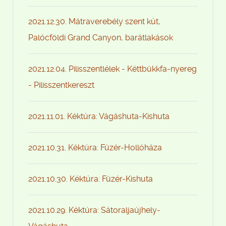
2021.12.30. Mátraverebély szent kút,
Palócföldi Grand Canyon, barátlakások
2021.12.04. Pilisszentlélek - Kéttbükkfa-nyereg
- Pilisszentkereszt
2021.11.01. Kéktúra: Vágáshuta-Kishuta
2021.10.31. Kéktúra: Füzér-Hollóháza
2021.10.30. Kéktúra: Füzér-Kishuta
2021.10.29. Kéktúra: Sátoraljaújhely-