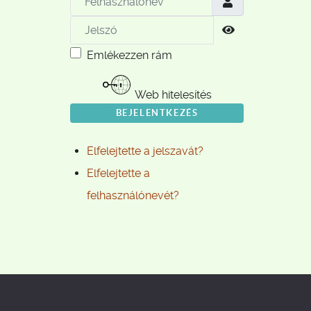
Jelszó
Jelszó megjele
Emlékezzen rám
Web hitelesítés
BEJELENTKEZÉS
Elfelejtette a jelszavát?
Elfelejtette a
felhasználónevét?