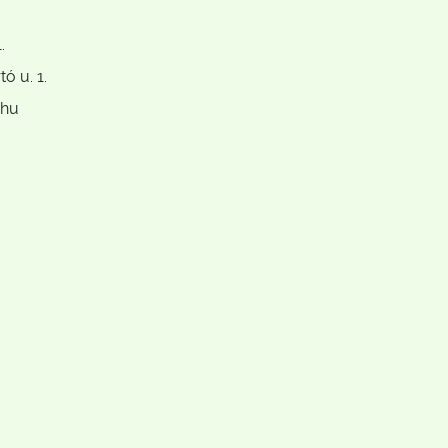
.
ó u. 1.
)hu