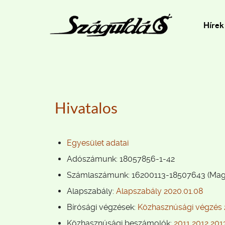
Hírek
Hivatalos
Egyesület adatai
Adószámunk: 18057856-1-42
Számlaszámunk: 16200113-18507643 (Mag
Alapszabály:
Alapszabály 2020.01.08
Bírósági végzések:
Közhasznúsági végzés 
Közhasznúsági beszámolók:
2011
2012
201