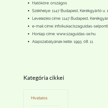
Hatóköre: országos
Székhelye: 1147 Budapest, Kerékgyártó u. 1
Levelezési címe: 1147 Budapest, Kerékgyárt
e-mail címe: info(kukac)szaguldas-se(pont
Honlap címe: www.szaguldas-se.hu
Alapszabályának kelte: 1993. 08. 11.
Kategória cikkei
Hivatalos