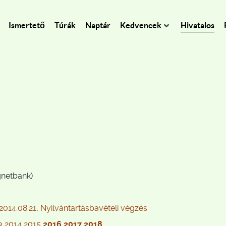
Ismertető
Túrák
Naptár
Kedvencek
Hivatalos
netbank)
2014.08.21
,
Nyilvántartásbavételi végzés
3
2014
2015
2016
2017
2018