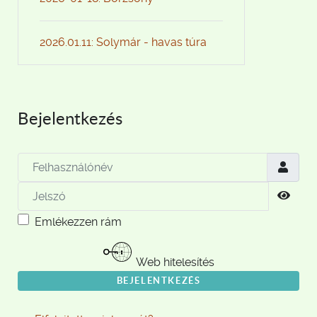
2026.01.11: Solymár - havas túra
Bejelentkezés
Felhasználónév
Jelszó
Jels
Emlékezzen rám
Web hitelesítés
BEJELENTKEZÉS