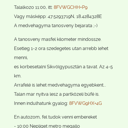
Talalkozo 11:00, itt:
8FVWGCHH+P9
Vagy másképp: 47.5293719N, 18.4284328E
A medvehagyma tanosveny bejarata ;-)
A tanosveny masfel kilometer mindossze.
Esetleg 1-2 ora szedegetes utan arrebb lehet
menni,
es korbesetalni Síkvölgypusztán a tavat. Az 4-5
km.
Arrafelé is lehet medvehagyma egyebkent...
Talan mar nyitva lesz a partközeli büfé is.
Innen indulhatunk gyalog:
8FVWG9HX+4G
En autozom, fel tudok venni embereket
- 10:00 Nepliget metro megallo