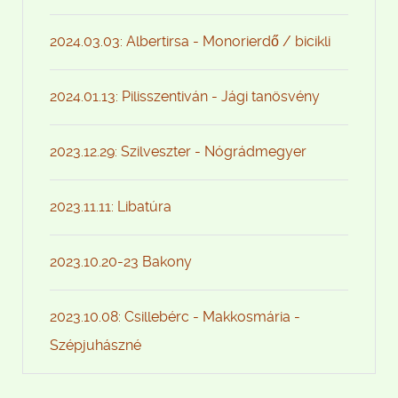
2024.03.03: Albertirsa - Monorierdő / bicikli
2024.01.13: Pilisszentiván - Jági tanösvény
2023.12.29: Szilveszter - Nógrádmegyer
2023.11.11: Libatúra
2023.10.20-23 Bakony
2023.10.08: Csillebérc - Makkosmária -
Szépjuhászné