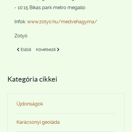
- 10:15 Bikas park metro megallo
Infok:
www.zotyo.hu/medvehagyma/
Zotyó
Előző cikk: 2024.04.14: Rozália - Hűvösvölgy
Következő cikk: 2024.03.03: Albertirsa - Monorierdő 
Előző
Következő
Kategória cikkei
Újdonságok
Karácsonyi geoláda