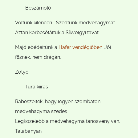
- - - Beszámoló ---
Voltunk kilencen... Szedtünk medvehagymát.
Aztán körbesétáltuk a Síkvölgyi tavat.
Majd ebédeltünk a
Hafer vendéglőben
. Jól
főznek, nem drágán.
Zotyó
- - - Túra kiírás - - -
Rabeszeltek, hogy legyen szombaton
medvehagyma szedes.
Legkozelebb a medvehagyma tanosveny van,
Tatabanyan.