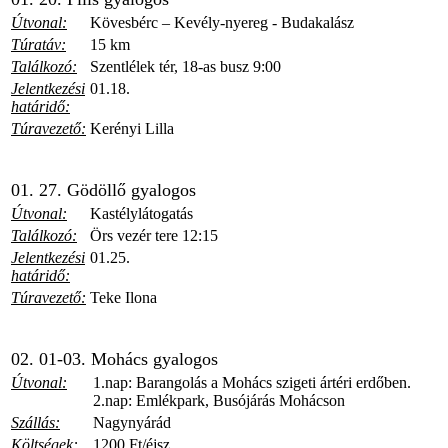
Útvonal:
Kövesbérc – Kevély-nyereg - Budakalász
Túratáv:
15 km
Találkozó:
Szentlélek tér, 18-as busz 9:00
Jelentkezési
01.18.
határidő:
Túravezető:
Kerényi Lilla
01. 27. Gödöllő gyalogos
Útvonal:
Kastélylátogatás
Találkozó:
Örs vezér tere 12:15
Jelentkezési
01.25.
határidő:
Túravezető:
Teke Ilona
02. 01-03. Mohács gyalogos
Útvonal:
1.nap: Barangolás a Mohács szigeti ártéri erdőben.
2.nap: Emlékpark, Busójárás Mohácson
Szállás:
Nagynyárád
Költségek:
1200 Ft/éjsz.