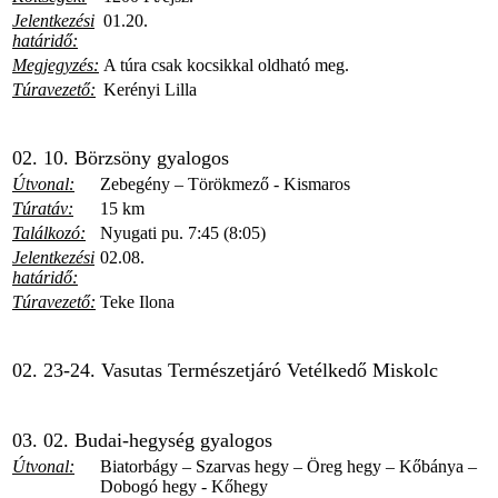
Jelentkezési
01.20.
határidő:
Megjegyzés:
A túra csak kocsikkal oldható meg.
Túravezető:
Kerényi Lilla
02. 10. Börzsöny gyalogos
Útvonal:
Zebegény – Törökmező - Kismaros
Túratáv:
15 km
Találkozó:
Nyugati pu. 7:45 (8:05)
Jelentkezési
02.08.
határidő:
Túravezető:
Teke Ilona
02. 23-24. Vasutas Természetjáró Vetélkedő Miskolc
03. 02. Budai-hegység gyalogos
Útvonal:
Biatorbágy – Szarvas hegy – Öreg hegy – Kőbánya –
Dobogó hegy - Kőhegy