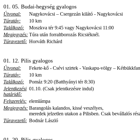
01. 05. Budai-hegység gyalogos
Útvonal:
Nagykovácsi – Csergezán kilátó - Nagykovácsi
Túratáv:
10 km
Találkozó:
Moszkva tér 9:45 vagy Nagykovácsi 11:00
Megjegyzés:
Túra után forraltborozás Ricsiéknél.
Túravezető:
Horváth Richárd
01. 12. Pilis gyalogos
Útvonal:
Fekete-kő - Csévi szirtek - Vaskapu-völgy – Kétbükkfa
Túratáv:
10 km
Találkozó:
Pomáz 9:20 (Batthyányi tér 8:30)
Jelentkezési
01.10. (Csak jelentkezésre indul)
határidő:
Felszerelés:
elemlámpa
Megjegyzés:
Barangolás kalandos, kissé veszélyes,
meredek jelzetlen utakon a Pilisben. Csak bevállalós ré
Túravezető:
Bodnár László
01. 20. Pilis gyalogos