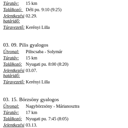
Túratáv:
15 km
Találkozó:
Déli pu. 9:10 (9:25)
Jelentkezési
02.29.
határidő:
Túravezető:
Kerényi Lilla
03. 09. Pilis gyalogos
Útvonal:
Piliscsaba - Solymár
Túratáv:
15 km
Találkozó:
Nyugati pu. 8:00 (8:20)
Jelentkezési
03.07.
határidő:
Túravezető:
Kerényi Lilla
03. 15. Börzsöny gyalogos
Útvonal:
Nagybörzsöny - Márianosztra
Túratáv:
17 km
Találkozó:
Nyugati pu. 7:45 (8:05)
Jelentkezési
03.13.