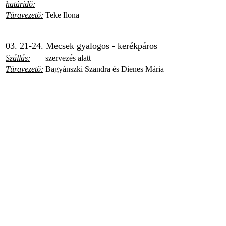
határidő:
Túravezető:
Teke Ilona
03. 21-24. Mecsek gyalogos - kerékpáros
Szállás:
szervezés alatt
Túravezető:
Bagyánszki Szandra és Dienes Mária